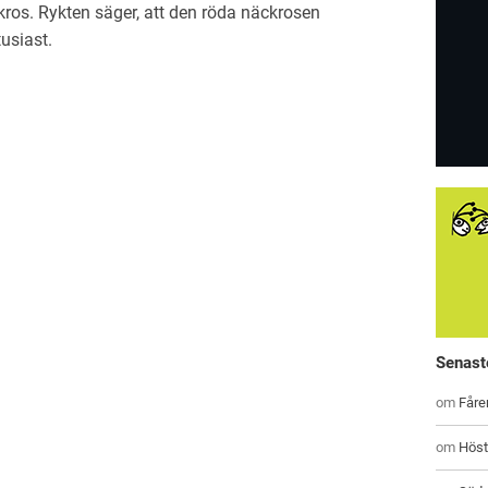
äckros. Rykten säger, att den röda näckrosen
usiast.
Senast
om
Fåre
om
Höst