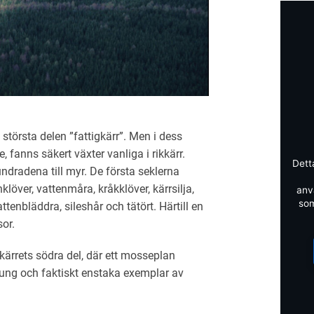
största delen ”fattigkärr”. Men i dess
, fanns säkert växter vanliga i rikkärr.
Dett
ndradena till myr. De första seklerna
klöver, vattenmåra, kråkklöver, kärrsilja,
anv
som
tenbläddra, sileshår och tätört. Härtill en
or.
 kärrets södra del, där ett mosseplan
ljung och faktiskt enstaka exemplar av