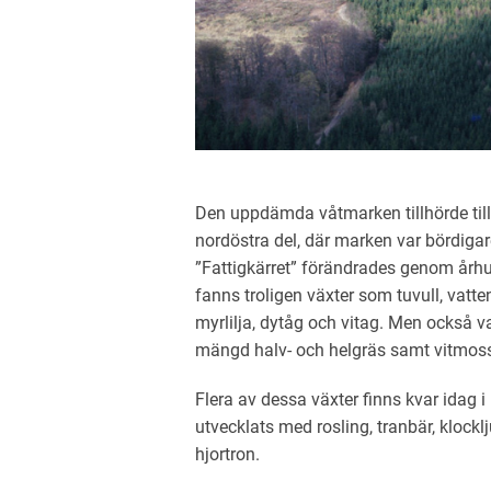
Den uppdämda våtmarken tillhörde till 
nordöstra del, där marken var bördigare
”Fattigkärret” förändrades genom århu
fanns troligen växter som tuvull, vatten
myrlilja, dytåg och vitag. Men också vat
mängd halv- och helgräs samt vitmoss
Flera av dessa växter finns kvar idag i
utvecklats med rosling, tranbär, klock
hjortron.