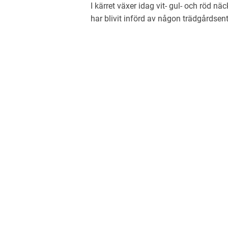
I kärret växer idag vit- gul- och röd n
har blivit införd av någon trädgårdsent