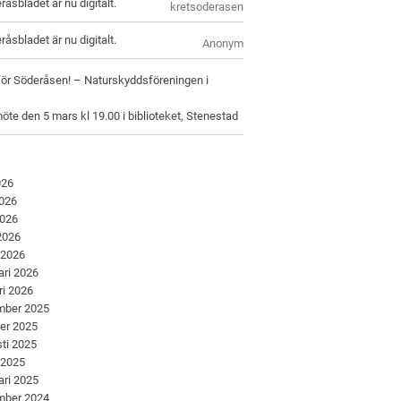
råsbladet är nu digitalt.
kretsoderasen
råsbladet är nu digitalt.
Anonym
för Söderåsen! – Naturskyddsföreningen i
öte den 5 mars kl 19.00 i biblioteket, Stenestad
026
2026
2026
 2026
 2026
ari 2026
ri 2026
mber 2025
er 2025
ti 2025
 2025
ari 2025
mber 2024