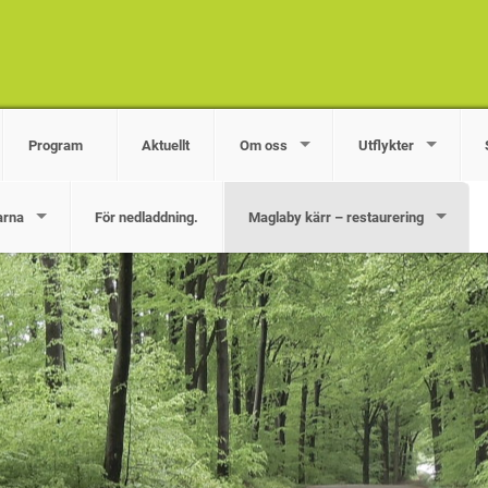
Program
Aktuellt
Om oss
Utflykter
arna
För nedladdning.
Maglaby kärr – restaurering