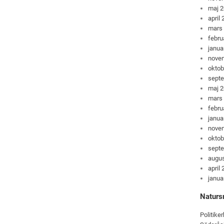
maj 
april
mars
febru
janua
nove
oktob
sept
maj 
mars
febru
janua
nove
oktob
sept
augus
april
janua
Naturs
Politiker