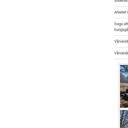
Söderå
Arbetet 
Dags att
kungsgå
Vårvand
Vårvandr