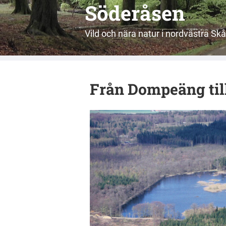
Söderåsen
Vild och nära natur i nordvästra Sk
Från Dompeäng til