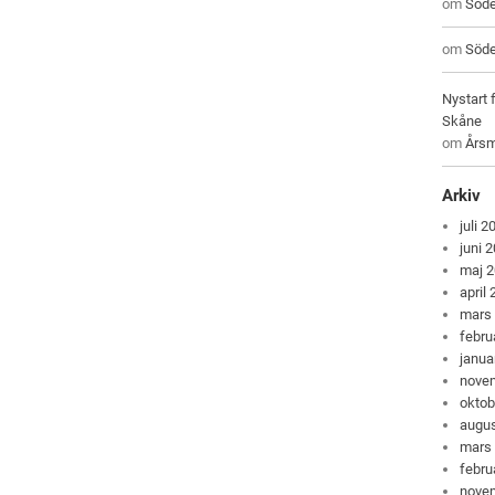
om
Söde
om
Söde
Nystart 
Skåne
om
Årsm
Arkiv
juli 2
juni 
maj 
april
mars
febru
janua
nove
oktob
augus
mars
febru
nove