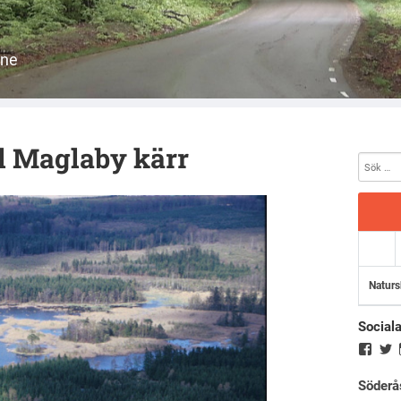
åne
l Maglaby kärr
Naturs
Social
Söderå