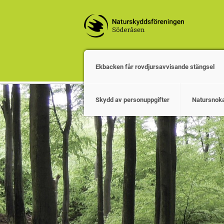
Ekbacken får rovdjursavvisande stängsel
Skydd av personuppgifter
Natursnok