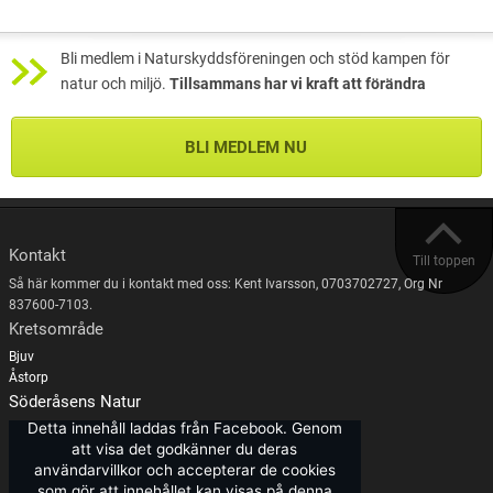
Bli medlem i Naturskyddsföreningen och stöd kampen för
natur och miljö.
Tillsammans har vi kraft att förändra
BLI MEDLEM NU
Kontakt
Till toppen
Så här kommer du i kontakt med oss: Kent Ivarsson, 0703702727, Org Nr
837600-7103.
Kretsområde
Bjuv
Åstorp
Söderåsens Natur
Detta innehåll laddas från Facebook. Genom
att visa det godkänner du deras
användarvillkor och accepterar de cookies
som gör att innehållet kan visas på denna