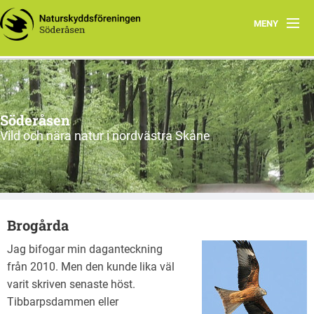
MENY
Ekbacken får rovdjursavvisande stängsel
Program
Söderåsen
Aktuellt
Vild och nära natur i nordvästra Skåne
Om oss
Utflykter
Brogårda
Söderåsen
Jag bifogar min daganteckning
Länkar
från 2010. Men den kunde lika väl
varit skriven senaste höst.
Skydd av personuppgifter
Tibbarpsdammen eller