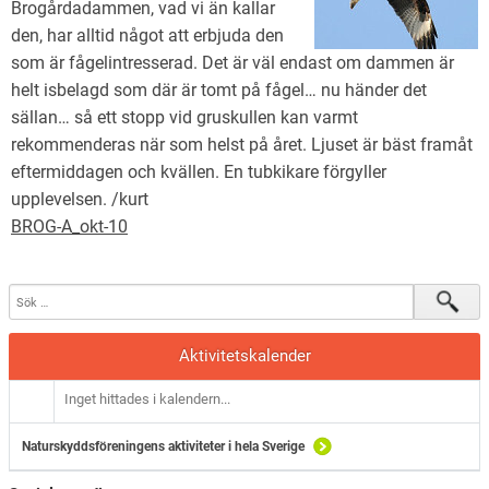
Brogårdadammen, vad vi än kallar
Natursnokarna
den, har alltid något att erbjuda den
För nedladdning.
som är fågelintresserad. Det är väl endast om dammen är
helt isbelagd som där är tomt på fågel… nu händer det
Maglaby kärr – restaurering
sällan… så ett stopp vid gruskullen kan varmt
rekommenderas när som helst på året. Ljuset är bäst framåt
eftermiddagen och kvällen. En tubkikare förgyller
upplevelsen. /kurt
BROG-A_okt-10
Aktivitetskalender
Inget hittades i kalendern...
Naturskyddsföreningens aktiviteter i hela Sverige