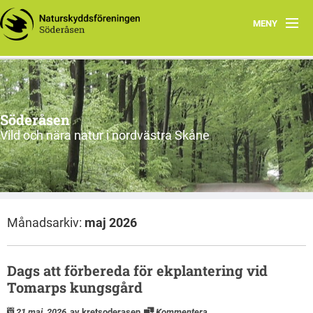
MENY
Ekbacken får rovdjursavvisande stängsel
Program
Söderåsen
Aktuellt
Vild och nära natur i nordvästra Skåne
Om oss
Utflykter
Månadsarkiv:
maj 2026
Söderåsen
Länkar
Dags att förbereda för ekplantering vid
Tomarps kungsgård
Skydd av personuppgifter
21 maj, 2026
av kretsoderasen
Kommentera