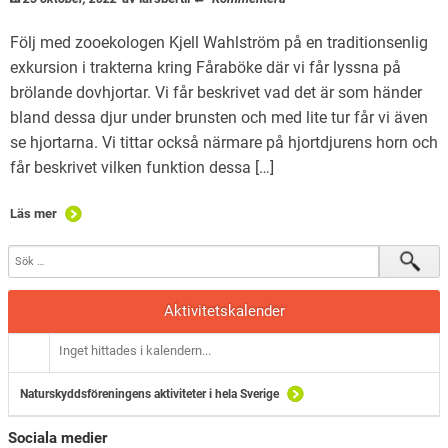
Natursnokarna
Följ med zooekologen Kjell Wahlström på en traditionsenlig
För nedladdning.
exkursion i trakterna kring Fåraböke där vi får lyssna på
brölande dovhjortar. Vi får beskrivet vad det är som händer
Maglaby kärr – restaurering
bland dessa djur under brunsten och med lite tur får vi även
se hjortarna. Vi tittar också närmare på hjortdjurens horn och
får beskrivet vilken funktion dessa […]
Läs mer
Aktivitetskalender
Inget hittades i kalendern...
Naturskyddsföreningens aktiviteter i hela Sverige
Sociala medier