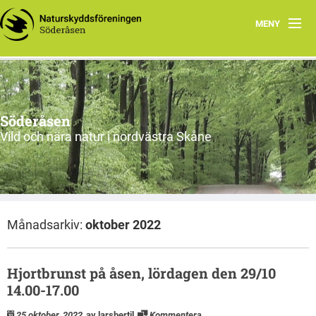
MENY
Ekbacken får rovdjursavvisande stängsel
Program
Söderåsen
Aktuellt
Vild och nära natur i nordvästra Skåne
Om oss
Utflykter
Månadsarkiv:
oktober 2022
Söderåsen
Länkar
Hjortbrunst på åsen, lördagen den 29/10
14.00-17.00
Skydd av personuppgifter
25 oktober, 2022
av larsbertil
Kommentera