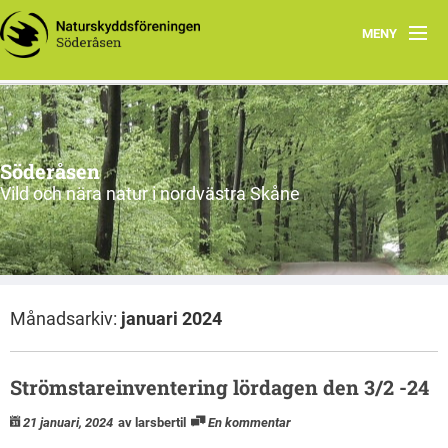
MENY
Ekbacken får rovdjursavvisande stängsel
Program
Söderåsen
Aktuellt
Vild och nära natur i nordvästra Skåne
Om oss
Utflykter
Månadsarkiv:
januari 2024
Söderåsen
Länkar
Strömstareinventering lördagen den 3/2 -24
Skydd av personuppgifter
21 januari, 2024
av larsbertil
En kommentar