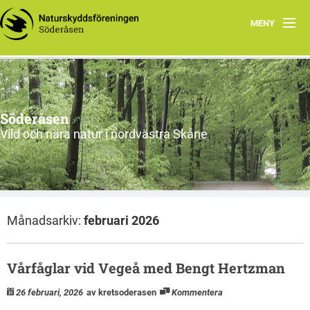
MENY
Ekbacken får rovdjursavvisande stängsel
Program
Söderåsen
Aktuellt
Vild och nära natur i nordvästra Skåne
Om oss
Utflykter
Månadsarkiv:
februari 2026
Söderåsen
Länkar
Vårfåglar vid Vegeå med Bengt Hertzman
Skydd av personuppgifter
26 februari, 2026
av kretsoderasen
Kommentera