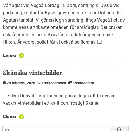
Natursnokarna
Vårfåglar vid Vegeå Lördag 18 april, samling kl 09.00 vid
parkeringen utanför Bjuvs gruvmuseum/Hundklubben där
För nedladdning.
Ågatan tar slut. Vi gör en lugn vandring längs Vegeå i ett av
kommunens artrikaste områden för småfåglar. Det brukar
Maglaby kärr – restaurering
också finnas en hel del rovfåglar i dalgången och över
fälten. Är vädret soligt får vi också se flera av […]
Läs mer
Skånska vinterbilder
20 februari, 2026
av kretsoderasen
Kommentera
Silvia Rosvall i vår förening passade på att ta dessa
vackra vinterbilder i ett kallt och frostigt Skåne.
Läs mer