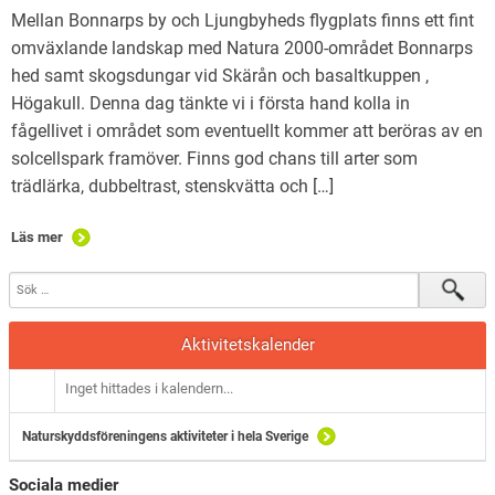
Natursnokarna
Mellan Bonnarps by och Ljungbyheds flygplats finns ett fint
omväxlande landskap med Natura 2000-området Bonnarps
För nedladdning.
hed samt skogsdungar vid Skärån och basaltkuppen ,
Högakull. Denna dag tänkte vi i första hand kolla in
Maglaby kärr – restaurering
fågellivet i området som eventuellt kommer att beröras av en
solcellspark framöver. Finns god chans till arter som
trädlärka, dubbeltrast, stenskvätta och […]
Läs mer
Aktivitetskalender
Inget hittades i kalendern...
Naturskyddsföreningens aktiviteter i hela Sverige
Sociala medier