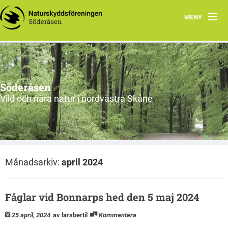
MENY
Ekbacken får rovdjursavvisande stängsel
Program
Söderåsen
Aktuellt
Vild och nära natur i nordvästra Skåne
Om oss
Utflykter
Månadsarkiv:
april 2024
Söderåsen
Länkar
Fåglar vid Bonnarps hed den 5 maj 2024
Skydd av personuppgifter
25 april, 2024
av larsbertil
Kommentera