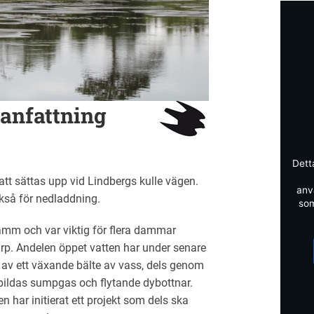
nfattning
Dett
t sättas upp vid Lindbergs kulle vägen.
anv
kså för nedladdning.
som
mm och var viktig för flera dammar
p. Andelen öppet vatten har under senare
 av ett växande bälte av vass, dels genom
ildas sumpgas och flytande dybottnar.
har initierat ett projekt som dels ska