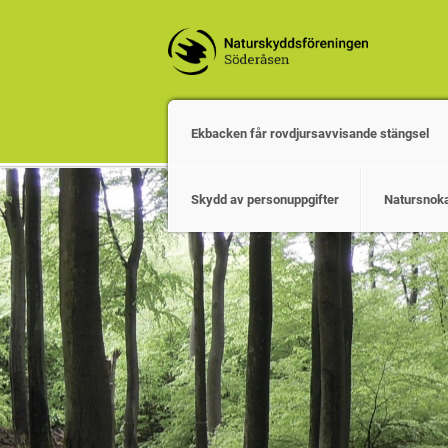
Ekbacken får rovdjursavvisande stängsel
Skydd av personuppgifter
Natursnok