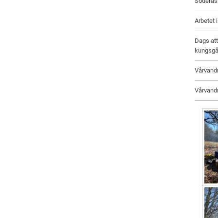
Söderå
Arbetet 
Dags att
kungsgå
Vårvand
Vårvandr