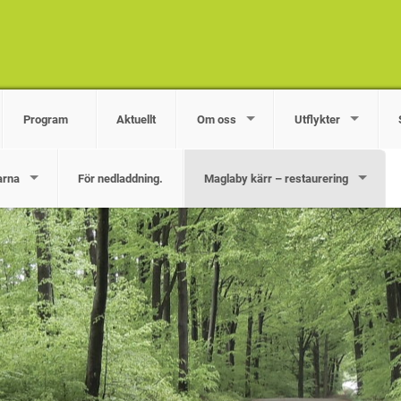
Program
Aktuellt
Om oss
Utflykter
arna
För nedladdning.
Maglaby kärr – restaurering