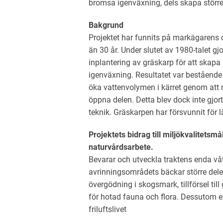
bromsa igenväxning, dels skapa störr
Bakgrund
Projektet har funnits på markägarens
än 30 år. Under slutet av 1980-talet g
inplantering av gräskarp för att skapa
igenväxning. Resultatet var bestående e
öka vattenvolymen i kärret genom att 
öppna delen. Detta blev dock inte gjo
teknik. Gräskarpen har försvunnit för 
Projektets bidrag till miljökvalitetsmå
naturvårdsarbete.
Bevarar och utveckla traktens enda våt
avrinningsområdets bäckar större delen 
övergödning i skogsmark, tillförsel til
för hotad fauna och flora. Dessutom en
friluftslivet