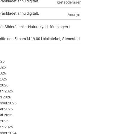
råsbladet är nu digitalt.
kretsoderasen
råsbladet är nu digitalt.
Anonym
för Söderåsen! – Naturskyddsföreningen i
öte den 5 mars kl 19.00 i biblioteket, Stenestad
026
2026
2026
 2026
 2026
ari 2026
ri 2026
mber 2025
er 2025
ti 2025
 2025
ari 2025
mber 2024