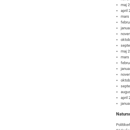
maj 
april
mars
febru
janua
nove
oktob
sept
maj 
mars
febru
janua
nove
oktob
sept
augus
april
janua
Naturs
Politiker