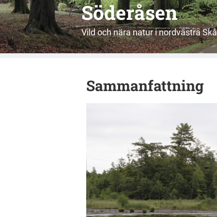
Söderåsen
Vild och nära natur i nordvästra Sk
Sammanfattning