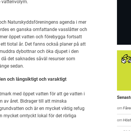
e vattenvolym.
 och Naturskyddsföreningens agenda i mer
jordes en ganska omfattande vasslåtter och
 mer öppet vatten och förebygga fortsatt
tt tiotal år. Det fanns också planer på att
muddra dybottnar och öka djupet i den
rt då det saknades såväl resurser som
länge sedan.
len och långsiktigt och varaktigt
mark med öppet vatten för att ge vatten i
Senast
av året. Bidrager till att minska
l grundvatten och är en mycket viktig refug
om
Fåre
 mycket omtyckt lokal för det rörliga
om
Höst