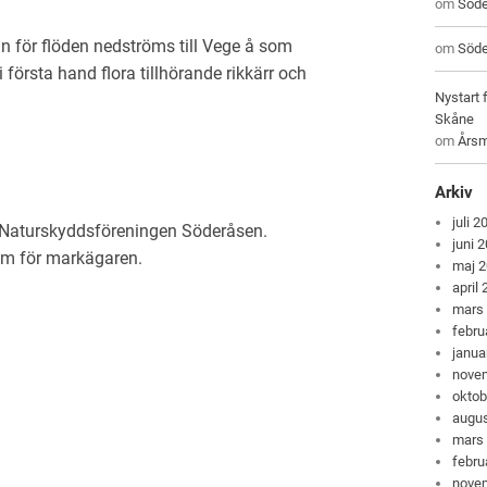
om
Söde
för flöden nedströms till Vege å som
om
Söde
i första hand flora tillhörande rikkärr och
Nystart 
Skåne
om
Årsm
Arkiv
juli 2
, Naturskyddsföreningen Söderåsen.
juni 
lm för markägaren.
maj 
april
mars
febru
janua
nove
oktob
augus
mars
febru
nove