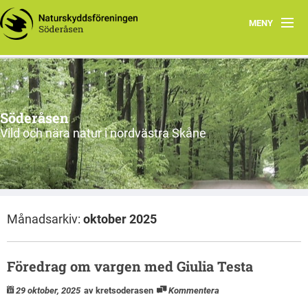
MENY
Ekbacken får rovdjursavvisande stängsel
Program
Söderåsen
Aktuellt
Vild och nära natur i nordvästra Skåne
Om oss
Utflykter
Månadsarkiv:
oktober 2025
Söderåsen
Länkar
Föredrag om vargen med Giulia Testa
Skydd av personuppgifter
29 oktober, 2025
av kretsoderasen
Kommentera