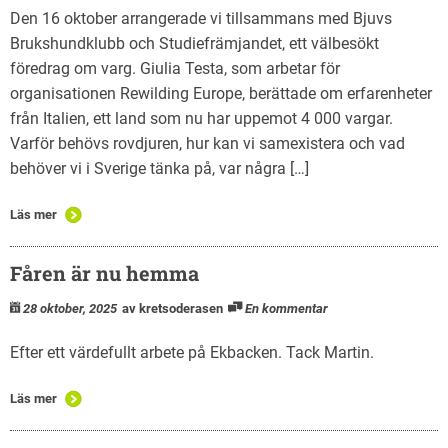
Natursnokarna
Den 16 oktober arrangerade vi tillsammans med Bjuvs
Brukshundklubb och Studiefrämjandet, ett välbesökt
För nedladdning.
föredrag om varg. Giulia Testa, som arbetar för
organisationen Rewilding Europe, berättade om erfarenheter
Maglaby kärr – restaurering
från Italien, ett land som nu har uppemot 4 000 vargar.
Varför behövs rovdjuren, hur kan vi samexistera och vad
behöver vi i Sverige tänka på, var några […]
Läs mer
Fåren är nu hemma
28 oktober, 2025
av kretsoderasen
En kommentar
Efter ett värdefullt arbete på Ekbacken. Tack Martin.
Läs mer