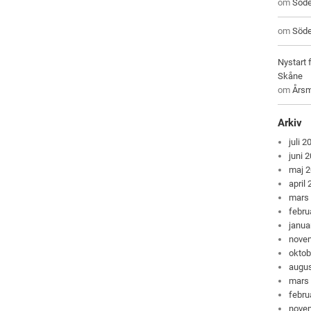
om
Söde
om
Söde
Nystart 
Skåne
om
Årsm
Arkiv
juli 2
juni 
maj 
april
mars
febru
janua
nove
oktob
augus
mars
febru
nove