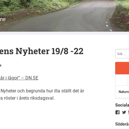
åne
gens Nyheter 19/8 -22
a
tår i lågor” – DN.SE
Nyheter och begrunda hur illa ställt det är
Naturs
a röster i årets riksdagsval.
Social
Söderå