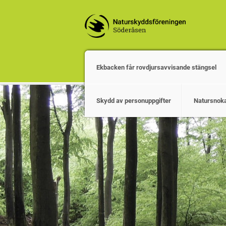
Ekbacken får rovdjursavvisande stängsel
Skydd av personuppgifter
Natursnok