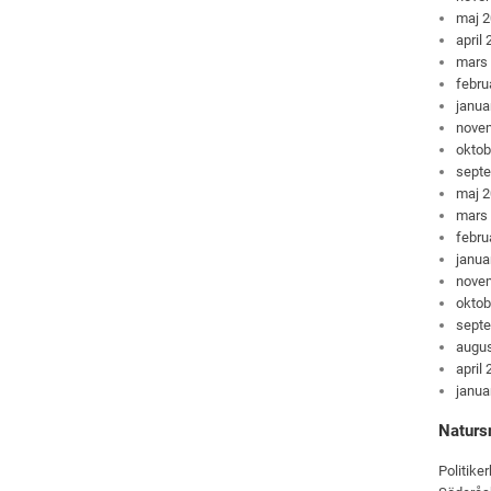
maj 
april
mars
febru
janua
nove
oktob
sept
maj 
mars
febru
janua
nove
oktob
sept
augus
april
janua
Naturs
Politiker