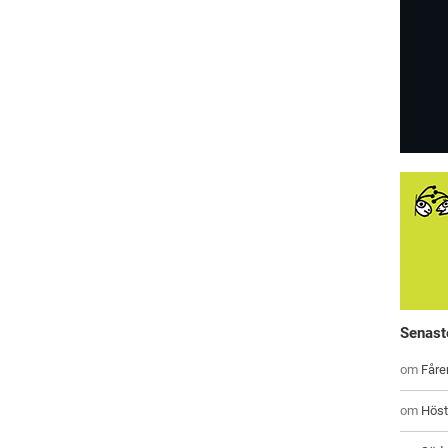
Senast
om
Fåre
om
Höst