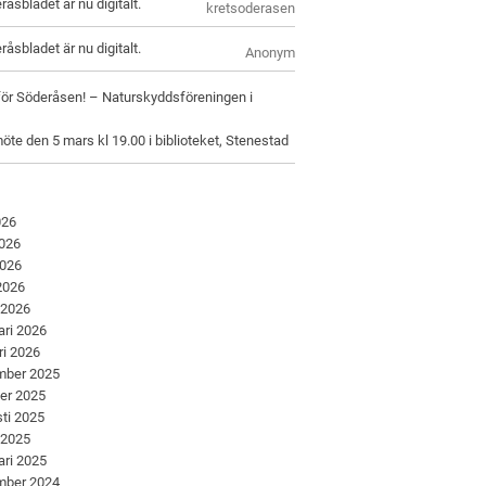
råsbladet är nu digitalt.
kretsoderasen
råsbladet är nu digitalt.
Anonym
för Söderåsen! – Naturskyddsföreningen i
öte den 5 mars kl 19.00 i biblioteket, Stenestad
026
2026
2026
 2026
 2026
ari 2026
ri 2026
mber 2025
er 2025
ti 2025
 2025
ari 2025
mber 2024