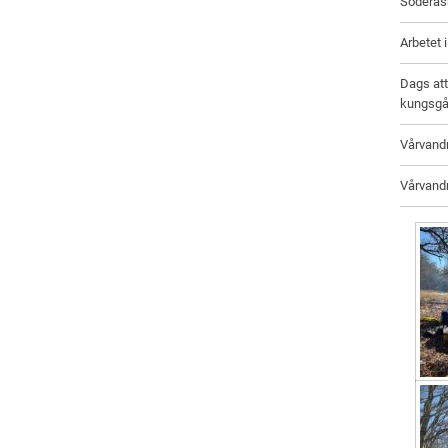
Söderå
Arbetet 
Dags att
kungsgå
Vårvand
Vårvandr