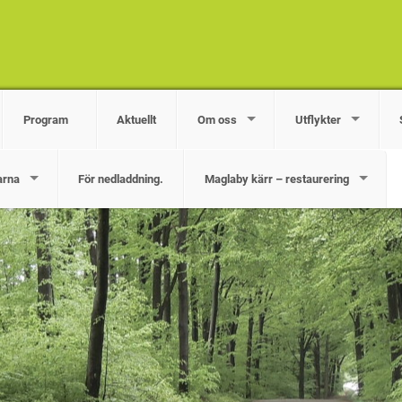
Program
Aktuellt
Om oss
Utflykter
arna
För nedladdning.
Maglaby kärr – restaurering