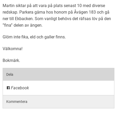
Natursnokarna
Martin siktar på att vara på plats senast 10 med diverse
redskap. Parkera gärna hos honom på Åvägen 183 och gå
För nedladdning.
ner till Ekbacken. Som vanligt behövs det räfsas löv på den
”fina” delen av ängen.
Maglaby kärr – restaurering
Glöm inte fika, eld och galler finns.
Välkomna!
Bokmärk
.
Dela
Facebook
Kommentera