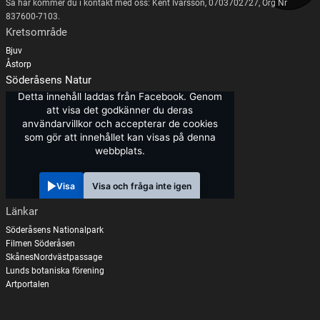
Så här kommer du i kontakt med oss: Kent Ivarsson, 0703702727, Org Nr
837600-7103.
Kretsområde
Bjuv
Åstorp
Söderåsens Natur
Detta innehåll laddas från Facebook. Genom
att visa det godkänner du deras
användarvillkor och accepterar de cookies
som gör att innehållet kan visas på denna
webbplats.
Visa
Visa och fråga inte igen
Länkar
Söderåsens Nationalpark
Filmen Söderåsen
SkånesNordvästpassage
Lunds botaniska förening
Artportalen