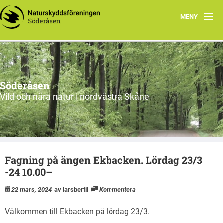
MENY
Ekbacken får rovdjursavvisande stängsel
Program
Söderåsen
Aktuellt
Vild och nära natur i nordvästra Skåne
Om oss
Utflykter
Fagning på ängen Ekbacken. Lördag 23/3
Söderåsen
-24 10.00–
Länkar
22 mars, 2024
av larsbertil
Kommentera
Skydd av personuppgifter
Välkommen till Ekbacken på lördag 23/3.